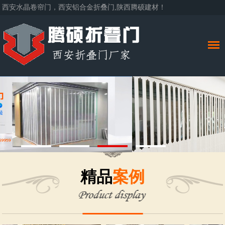
西安水晶卷帘门，西安铝合金折叠门,陕西腾硕建材！
精品
案例