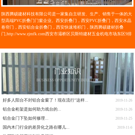
陕西腾硕建材科技有限公司是一家集自主研发、生产、销售于一体的大
型高端PVC折叠门门窗企业。西安折叠门，西安PVC折叠门，西安水晶
卷帘门，西安铝合金折叠门，西安快速堆积门，陕西腾硕建材折叠
门,http://www.zjmfk.com西安市灞桥区贝斯特建材五金机电市场东区9排
三号公司主营PVC折叠门、隔断门适用范围:主要适用于车间、商场、办
公楼、展示厅和家庭装潢等场所的隔断用途、屏风用途、内门、外门均
可安装使用。可……
门业知识
BUSINESS OPPORTUNITY BULLETIN
好多人阳台不封铝合金窗了！现在流行“这样...
2019-11-26
铝合金桁架是如何助力戏台的...
2019-11-26
铝合金门下坠如何修理...
2019-11-25
国内木门行业的差异化之路在哪儿...
2019-11-6