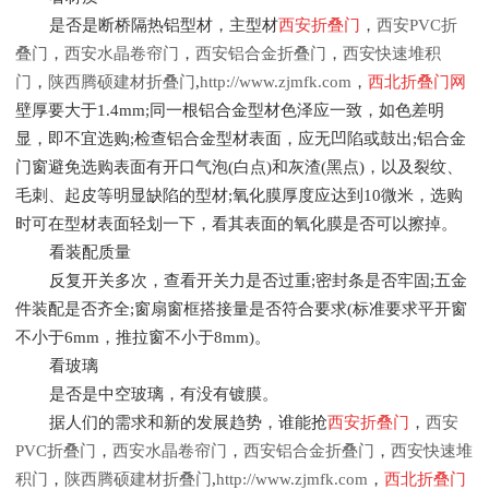
是否是断桥隔热铝型材，主型材
西安折叠门
，
西安PVC折
叠门
，
西安水晶卷帘门
，
西安铝合金折叠门
，
西安快速堆积
门
，
陕西腾硕建材折叠门
,
http://www.zjmfk.com
，
西北折叠门网
壁厚要大于1.4mm;同一根铝合金型材色泽应一致，如色差明
显，即不宜选购;检查铝合金型材表面，应无凹陷或鼓出;铝合金
门窗避免选购表面有开口气泡(白点)和灰渣(黑点)，以及裂纹、
毛刺、起皮等明显缺陷的型材;氧化膜厚度应达到10微米，选购
时可在型材表面轻划一下，看其表面的氧化膜是否可以擦掉。
看装配质量
反复开关多次，查看开关力是否过重;密封条是否牢固;五金
件装配是否齐全;窗扇窗框搭接量是否符合要求(标准要求平开窗
不小于6mm，推拉窗不小于8mm)。
看玻璃
是否是中空玻璃，有没有镀膜。
据人们的需求和新的发展趋势，谁能抢
西安折叠门
，
西安
PVC折叠门
，
西安水晶卷帘门
，
西安铝合金折叠门
，
西安快速堆
积门
，
陕西腾硕建材折叠门
,
http://www.zjmfk.com
，
西北折叠门