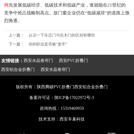
网
先发展低碳经济、低碳技术和低碳产业，谁就能在21世纪的
竞争中抢占战略制高点。故门窗企业仍在“低碳减排”的道路上激
烈角逐。
上一篇：
认识一下生态门与实木门的区别有哪些
下一篇：
你的职业是否被“套牢”
友情链接：
西安水晶卷帘门
西安PVC折叠门
西安铝合金折叠门
西安水晶卷帘门
版权所有：陕西腾硕PVC折叠门西安铝合金折叠门
备案许可证：
陕ICP备17022972号-3
咨询热线：15319469959
技术支持：
西安丰巢科技