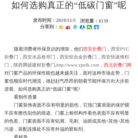
如何选购真正的“低碳门窗”呢
发布时间：2019/11/5
浏览量：8139
分享到：
随着消费者环保意识的增加，他们
西安折叠门
，
西安PVC
折叠门
，
西安水晶卷帘门
，
西安铝合金折叠门
，
西安快速堆积
门
，
陕西腾硕建材折叠门
,
http://www.zjmfk.com
，
西北折叠门网
对门窗产品的环保性能也越来越关注，面对这种市场走势，门
窗也顺应时代潮流，雄赳赳气昂昂的朝着节能环保方向大步前
进着。如何选购真正的“低碳门窗”呢?
看制作质量
门窗装饰表面不应有明显的损伤，它指门窗表面的保护膜
不应有擦伤划伤的痕迹。门窗上相邻构件着色表面不应有明显
的色差。门窗表面不应有铝屑、毛刺、油斑或其他>其他>其他
污迹，装配连接处不应有外溢的胶粘剂。
看材质