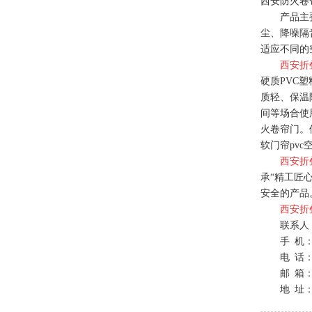
西安防火卷
产品主
尘、降噪隔
适应不同的
西安折
硬质PVC
质轻、保温
间等场合使
火卷帘门。
软门帘pvc
西安折
承“精工匠
安全的产品
西安折
联系人
手 机：1
电 话：0
邮 箱：9
地 址