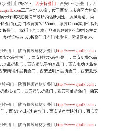
VC折叠门
门窗企业。
西安折叠门
，
西安PVC折叠门
，
西
ww.zjmfk.com
工厂占地500亩，位于西安市未央区六村堡
、展示厅和家庭装潢等场所的隔断用途、屏风用途、内
叠门优点:门板宽度为150mm，厚度12mm实用性得到
C折叠门、隔断门优点:本产品是以硬质PVC塑料为主要
多样等特点.pvc折叠门具有门体质轻、保温隔冷热、
速堆积门
，
陕西腾硕建材折叠门
,
http://www.zjmfk.com
：
西安水晶推拉门，西安推拉水晶折叠门，西安折叠水晶
轨水晶折叠门，西安吊轨手动水晶门，西安电动水晶卷
西安商铺水晶折叠门，西安透明水晶折叠门，西安弧形
速堆积门
，
陕西腾硕建材折叠门
,
http://www.zjmfk.com
：
西安折叠推拉门，西安吊轨折叠门，西安商铺折叠门，西安
速堆积门
，
陕西腾硕建材折叠门
,
http://www.zjmfk.com
：
速门，西安PVC快速卷帘门，西安洁净室快速门，西安高
速堆积门
，
陕西腾硕建材折叠门
,
http://www.zjmfk.com
：