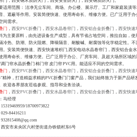
帘门，西安钢木质防火门，西安安全防火门，西安钢质防火门。
要适用范围： 洁净无尘车间、商场、办公楼、展示厅、工厂和家庭装潢
音、遮蔽等作用。安装简便快速、使用寿命长、维修方便。已广泛用于办
空间需求。
叠门
，
西安PVC折叠门
，
西安水晶卷帘门
，
西安铝合金折叠门
，
西安快速
塑料为主要原料，由先进设备生产成型，具有节省占地空间，推拉自如，使用
隔冷热、防潮、防火阻燃、降噪隔音、耐酸碱、耐腐蚀等化学稳定性。不
用。安装简便快速、西安快速堆积门,西安电动水晶卷帘门，西安铝合金水
使用寿命长、维修方便。已广泛用于办公、厂房车间、及超大场所区域的遮
空调门帘水晶折叠门 棉门帘 皮门帘 PVC用。能适应不同的空间需求。
叠门
，
西安PVC折叠门
，
西安水晶卷帘门
，
西安铝合金折叠门
，
西安快速
心”精神，打造精益求精的PVC折叠门门窗产品，我们始终致力于新产品
。欢迎各界朋友莅临参观、指导和业务洽谈。
叠门
，
西安PVC折叠门
，
西安水晶卷帘门
，
西安铝合金折叠门
，
西安快速
：马经理
5319469959/
18700973822
29-84416211
32815408@qq.com
：西安市未央区六村堡街道办铁锁村东6号