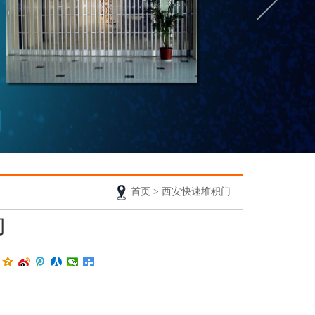
首页
>
西安快速堆积门
门
：