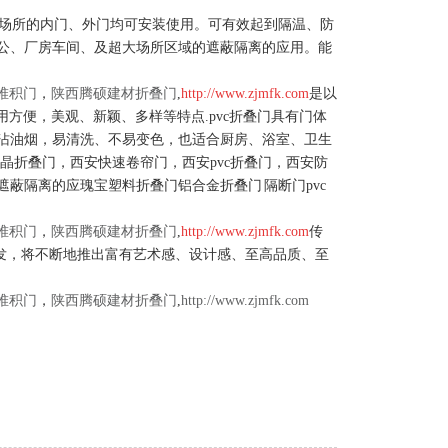
等场所的内门、外门均可安装使用。可有效起到隔温、防
公、厂房车间、及超大场所区域的遮蔽隔离的应用。能
堆积门
，
陕西腾硕建材折叠门
,
http://www.zjmfk.com
是以
方便，美观、新颖、多样等特点.pvc折叠门具有门体
沾油烟，易清洗、不易变色，也适合厨房、浴室、卫生
晶折叠门，西安快速卷帘门，西安pvc折叠门，西安防
蔽隔离的应瑰宝塑料折叠门铝合金折叠门 隔断门pvc
堆积门
，
陕西腾硕建材折叠门
,
http://www.zjmfk.com
传
研发，将不断地推出富有艺术感、设计感、至高品质、至
堆积门
，
陕西腾硕建材折叠门
,
http://www.zjmfk.com