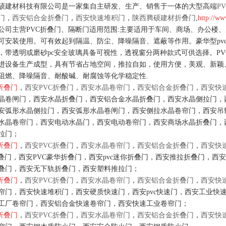
硕建材科技有限公司是一家集自主研发、生产、销售于一体的大型高端
P
门
，
西安铝合金折叠门
，
西安快速堆积门
，
陕西腾硕建材折叠门
,
http://w
公司主营PVC折叠门、隔断门适用范围:主要适用于车间、商场、办公楼
可安装使用。可有效起到隔温、防尘、降噪隔音、遮蔽等作用。豪华型pvc折
，带透明或磨砂pc安全玻璃具备可视性，透视窗分两种款式可供选择。PV
进设备生产成型，具有节省占地空间，推拉自如，使用方便，美观、新颖、
阻燃、降噪隔音、耐酸碱、耐腐蚀等化学稳定性.
折叠门
，
西安PVC折叠门
，
西安水晶卷帘门
，
西安铝合金折叠门
，
西安快
晶卷闸门，西安水晶折叠门，西安铝合金水晶折叠门，西安水晶侧拉门，
安弧形水晶侧拉门，西安弧形水晶卷闸门，西安侧拉水晶卷帘门，西安吊
水晶卷帘门，西安电动水晶门，西安电动卷帘门，西安商场水晶折叠门，
拉门；
折叠门
，
西安PVC折叠门
，
西安水晶卷帘门
，
西安铝合金折叠门
，
西安快
折叠门，西安PVC豪华折叠门，西安pvc迷你折叠门，西安推拉折叠门，
叠门，西安无下轨折叠门，西安塑料推拉门；
折叠门
，
西安PVC折叠门
，
西安水晶卷帘门
，
西安铝合金折叠门
，
西安快
帘门，西安快速堆积门，西安硬质快速门，西安pvc快速门，西安工业快
工厂卷帘门，西安铝合金快速卷帘门，西安快速工业卷帘门；
折叠门
，
西安PVC折叠门
，
西安水晶卷帘门
，
西安铝合金折叠门
，
西安快