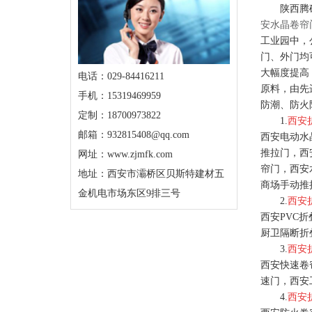
陕西腾
安水晶卷帘
工业园中，
门、外门均
大幅度提高
电话：029-84416211
原料，由先
手机：15319469959
防潮、防火
定制：18700973822
1.
西安
邮箱：932815408@qq.com
西安电动水
推拉门，西
网址：www.zjmfk.com
帘门，西安
地址：西安市灞桥区贝斯特建材五
商场手动推
金机电市场东区9排三号
2.
西安
西安PVC
厨卫隔断折
3.
西安
西安快速卷
速门，西安
4.
西安