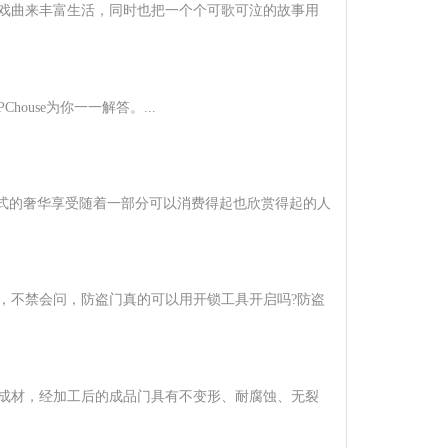
戏曲来丰富生活，同时也把一个个可歌可泣的故事用
use为你一一解答。...
美式的奢华享受随着一部分可以消费得起也欣赏得起的人
，不禁会问，防盗门真的可以用开锁工具开启吗?防盗
成材，经加工后的成品门具有不变形、耐腐蚀、无裂