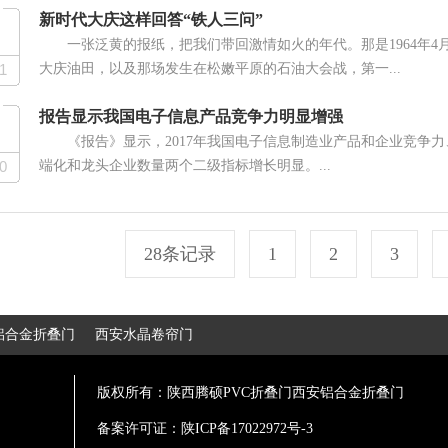
新时代大庆这样回答“铁人三问”
一张泛黄的报纸，把我们带回激情如火的年代。那是1964年4
1
大庆油田，以及那场发生在松嫩平原的石油大会战，第一...
报告显示我国电子信息产品竞争力明显增强
《报告》显示，2017年我国电子信息制造业产品和企业竞争
0
端化和龙头企业数量两个二级指标增长明显。...
28条记录
1
2
3
铝合金折叠门
西安水晶卷帘门
版权所有：陕西腾硕PVC折叠门西安铝合金折叠门
备案许可证：
陕ICP备17022972号-3