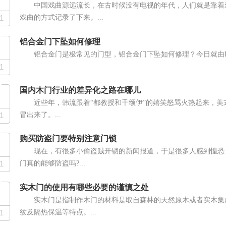
中国戏曲源远流长，在古时候没有电视的年代，人们就是靠着
1
戏曲的方式记录了下来。...
铝合金门下坠如何修理
铝合金门是极常见的门型，铝合金门下坠如何修理？今日就由PCho
1
国内木门行业的差异化之路在哪儿
近些年，韩流跟着“都教授和千颂伊”的嬉笑怒骂火热起来，
1
冒出来了。...
购买防盗门要特别注意门锁
现在，有很多小偷盗贼开锁的新闻报道，于是很多人感到惶恐
1
门真的能够防盗吗?...
实木门的使用有哪些必要的谨慎之处
实木门是指制作木门的材料是取自森林的天然原木或者实木集
1
纹及隔热保温等特点。...