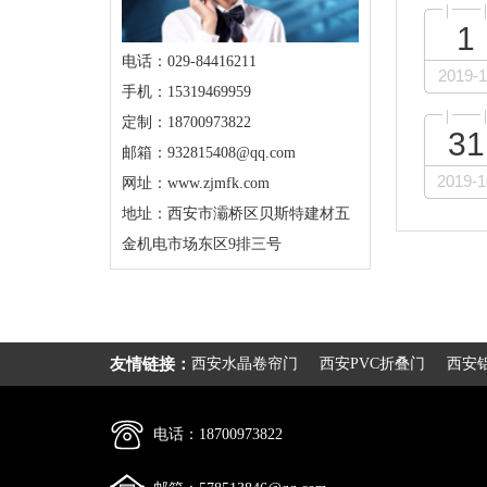
1
电话：029-84416211
2019-1
手机：15319469959
定制：18700973822
31
邮箱：932815408@qq.com
2019-1
网址：www.zjmfk.com
地址：西安市灞桥区贝斯特建材五
金机电市场东区9排三号
友情链接：
西安水晶卷帘门
西安PVC折叠门
西安
电话：18700973822