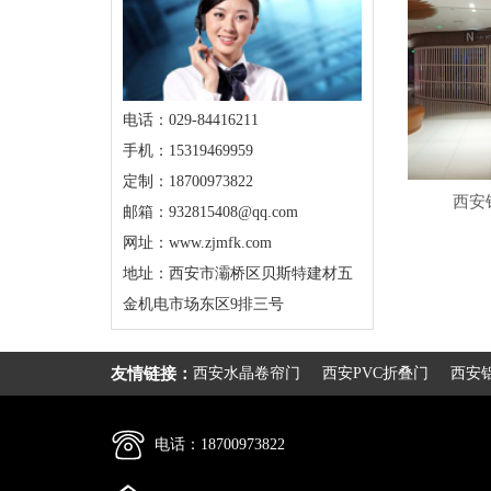
电话：029-84416211
手机：15319469959
定制：18700973822
西安
邮箱：932815408@qq.com
网址：www.zjmfk.com
地址：西安市灞桥区贝斯特建材五
金机电市场东区9排三号
友情链接：
西安水晶卷帘门
西安PVC折叠门
西安
电话：18700973822