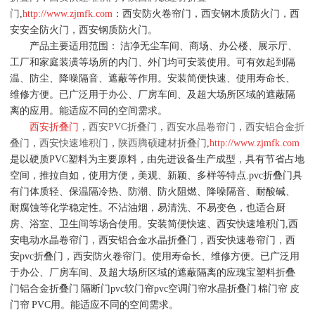
门
,
http://www.zjmfk.com
：西安防火卷帘门，西安钢木质防火门，西
安安全防火门，西安钢质防火门。
产品主要适用范围： 洁净无尘车间、商场、办公楼、展示厅、
工厂和家庭装潢等场所的内门、外门均可安装使用。可有效起到隔
温、防尘、降噪隔音、遮蔽等作用。安装简便快速、使用寿命长、
维修方便。已广泛用于办公、厂房车间、及超大场所区域的遮蔽隔
离的应用。能适应不同的空间需求。
西安折叠门
，
西安PVC折叠门
，
西安水晶卷帘门
，
西安铝合金折
叠门
，
西安快速堆积门
，
陕西腾硕建材折叠门
,
http://www.zjmfk.com
是以硬质PVC塑料为主要原料，由先进设备生产成型，具有节省占地
空间，推拉自如，使用方便，美观、新颖、多样等特点.pvc折叠门具
有门体质轻、保温隔冷热、防潮、防火阻燃、降噪隔音、耐酸碱、
耐腐蚀等化学稳定性。不沾油烟，易清洗、不易变色，也适合厨
房、浴室、卫生间等场合使用。安装简便快速、西安快速堆积门,西
安电动水晶卷帘门，西安铝合金水晶折叠门，西安快速卷帘门，西
安pvc折叠门，西安防火卷帘门。使用寿命长、维修方便。已广泛用
于办公、厂房车间、及超大场所区域的遮蔽隔离的应瑰宝塑料折叠
门铝合金折叠门 隔断门pvc软门帘pvc空调门帘水晶折叠门 棉门帘 皮
门帘 PVC用。能适应不同的空间需求。