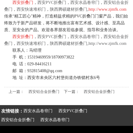
西安折叠门
，
西安PVC折叠门
，
西安水晶卷帘门
，
西安铝合金折
叠门
，
西安快速堆积门
，
陕西腾硕建材折叠门
,
http://www.zjmfk.com
传承“精工匠心”精神，打造精益求精的PVC折叠门门窗产品，我们始
终致力于新产品研发，将不断地推出富有艺术感、设计感、至高品
质、至安全的产品。欢迎各界朋友莅临参观、指导和业务洽谈。
西安折叠门
，
西安PVC折叠门
，
西安水晶卷帘门
，
西安铝合金折
叠门
，
西安快速堆积门
，
陕西腾硕建材折叠门
,
http://www.zjmfk.com
联系人：马经理
手 机：15319469959/
18700973822
电 话：029-84416211
邮 箱：932815408@qq.com
地 址：西安市未央区六村堡街道办铁锁村东6号
上一篇：
西安铝合金折叠门
下一篇：
西安铝合金折叠门
友情链接：
西安水晶卷帘门
西安PVC折叠门
西安铝合金折叠门
西安水晶卷帘门