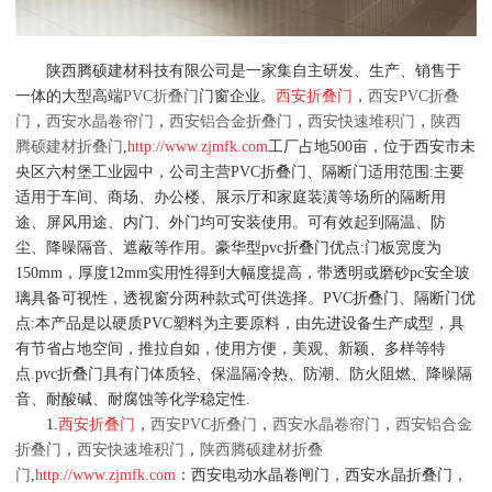
陕西腾硕建材科技有限公司是一家集自主研发、生产、销售于
一体的大型高端
PVC折叠门
门窗企业。
西安折叠门
，
西安PVC折叠
门
，
西安水晶卷帘门
，
西安铝合金折叠门
，
西安快速堆积门
，
陕西
腾硕建材折叠门
,
http://www.zjmfk.com
工厂占地500亩，位于西安市未
央区六村堡工业园中，公司主营PVC折叠门、隔断门适用范围:主要
适用于车间、商场、办公楼、展示厅和家庭装潢等场所的隔断用
途、屏风用途、内门、外门均可安装使用。可有效起到隔温、防
尘、降噪隔音、遮蔽等作用。豪华型pvc折叠门优点:门板宽度为
150mm，厚度12mm实用性得到大幅度提高，带透明或磨砂pc安全玻
璃具备可视性，透视窗分两种款式可供选择。PVC折叠门、隔断门优
点:本产品是以硬质PVC塑料为主要原料，由先进设备生产成型，具
有节省占地空间，推拉自如，使用方便，美观、新颖、多样等特
点.pvc折叠门具有门体质轻、保温隔冷热、防潮、防火阻燃、降噪隔
音、耐酸碱、耐腐蚀等化学稳定性.
1.
西安折叠门
，
西安PVC折叠门
，
西安水晶卷帘门
，
西安铝合金
折叠门
，
西安快速堆积门
，
陕西腾硕建材折叠
门
,
http://www.zjmfk.com
：西安电动水晶卷闸门，西安水晶折叠门，