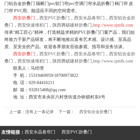
门铝合金折叠门 隔断门pvc软门帘pvc空调门帘水晶折叠门 棉门帘 皮
门帘 PVC用。能适应不同的空间需求。
西安折叠门
，
西安PVC折叠门
，
西安水晶卷帘门
，
西安铝合金折
叠门
，
西安快速堆积门
，
陕西腾硕建材折叠门
,
http://www.zjmfk.com
传承“精工匠心”精神，打造精益求精的PVC折叠门门窗产品，我们始
终致力于新产品研发，将不断地推出富有艺术感、设计感、至高品
质、至安全的产品。欢迎各界朋友莅临参观、指导和业务洽谈。
西安折叠门
，
西安PVC折叠门
，
西安水晶卷帘门
，
西安铝合金折
叠门
，
西安快速堆积门
，
陕西腾硕建材折叠门
,
http://www.zjmfk.com
联系人：马经理
手 机：15319469959/
18700973822
电 话：029-84416211
邮 箱：932815408@qq.com
地 址：西安市未央区六村堡街道办铁锁村东6号
上一篇：没有上一条记录
下一篇：
西安铝合金折叠门
友情链接：
西安水晶卷帘门
西安PVC折叠门