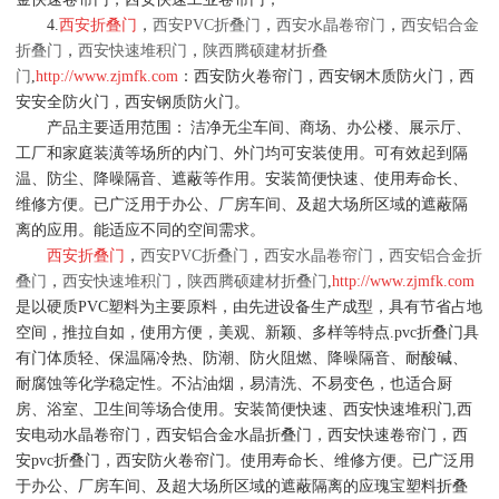
4.
西安折叠门
，
西安PVC折叠门
，
西安水晶卷帘门
，
西安铝合金
折叠门
，
西安快速堆积门
，
陕西腾硕建材折叠
门
,
http://www.zjmfk.com
：西安防火卷帘门，西安钢木质防火门，西
安安全防火门，西安钢质防火门。
产品主要适用范围： 洁净无尘车间、商场、办公楼、展示厅、
工厂和家庭装潢等场所的内门、外门均可安装使用。可有效起到隔
温、防尘、降噪隔音、遮蔽等作用。安装简便快速、使用寿命长、
维修方便。已广泛用于办公、厂房车间、及超大场所区域的遮蔽隔
离的应用。能适应不同的空间需求。
西安折叠门
，
西安PVC折叠门
，
西安水晶卷帘门
，
西安铝合金折
叠门
，
西安快速堆积门
，
陕西腾硕建材折叠门
,
http://www.zjmfk.com
是以硬质PVC塑料为主要原料，由先进设备生产成型，具有节省占地
空间，推拉自如，使用方便，美观、新颖、多样等特点.pvc折叠门具
有门体质轻、保温隔冷热、防潮、防火阻燃、降噪隔音、耐酸碱、
耐腐蚀等化学稳定性。不沾油烟，易清洗、不易变色，也适合厨
房、浴室、卫生间等场合使用。安装简便快速、西安快速堆积门,西
安电动水晶卷帘门，西安铝合金水晶折叠门，西安快速卷帘门，西
安pvc折叠门，西安防火卷帘门。使用寿命长、维修方便。已广泛用
于办公、厂房车间、及超大场所区域的遮蔽隔离的应瑰宝塑料折叠