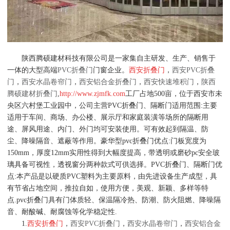
陕西腾硕建材科技有限公司是一家集自主研发、生产、销售于
一体的大型高端
PVC折叠门
门窗企业。
西安折叠门
，
西安PVC折叠
门
，
西安水晶卷帘门
，
西安铝合金折叠门
，
西安快速堆积门
，
陕西
腾硕建材折叠门
,
http://www.zjmfk.com
工厂占地500亩，位于西安市未
央区六村堡工业园中，公司主营PVC折叠门、隔断门适用范围:主要
适用于车间、商场、办公楼、展示厅和家庭装潢等场所的隔断用
途、屏风用途、内门、外门均可安装使用。可有效起到隔温、防
尘、降噪隔音、遮蔽等作用。豪华型pvc折叠门优点:门板宽度为
150mm，厚度12mm实用性得到大幅度提高，带透明或磨砂pc安全玻
璃具备可视性，透视窗分两种款式可供选择。PVC折叠门、隔断门优
点:本产品是以硬质PVC塑料为主要原料，由先进设备生产成型，具
有节省占地空间，推拉自如，使用方便，美观、新颖、多样等特
点.pvc折叠门具有门体质轻、保温隔冷热、防潮、防火阻燃、降噪隔
音、耐酸碱、耐腐蚀等化学稳定性.
1.
西安折叠门
，
西安PVC折叠门
，
西安水晶卷帘门
，
西安铝合金