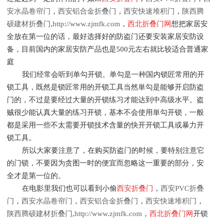
安水晶卷帘门
，
西安铝合金折叠门
，
西安快速堆积门
，
陕西腾
硕建材折叠门
,
http://www.zjmfk.com
，
西北折叠门网
想把家居安
全放在第一位的话，最好选择好的防盗门还要安装家居安防设
备，目前国内的家居安防产品也是500元左右就比较适合普通家
庭
我们经常会听到单勾开锁。单勾是一种国内锁匠常用的开
锁工具，既然是锁匠常用的开锁工具当然単勾是能够开启防盗
门的，不过是要经过大量的开锁练习才能达到中高级水平。盗
贼很少能认真大量的练习开锁，基本不会使用単勾开锁，一般
都是采用一些不太需要开锁技术含量的快开开锁工具或暴力开
锁工具。
所以大家要注意了，在购买防盗门的时候，要特别注意它
的门锁，不要因为贪图一时的便宜而忽略这一重要的部分，安
全才是第一位的。
在电影里我们也可以看到小偷
西安折叠门
，
西安PVC折叠
门
，
西安水晶卷帘门
，
西安铝合金折叠门
，
西安快速堆积门
，
陕西腾硕建材折叠门
,
http://www.zjmfk.com
，
西北折叠门网
开锁