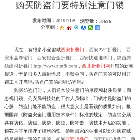
购买防盗门要特别注意门锁
发布时间：2019/11/5
浏览量：10696
分享到：
现在，有很多小偷盗贼
西安折叠门
，
西安PVC折叠门
，
西
安水晶卷帘门
，
西安铝合金折叠门
，
西安快速堆积门
，
陕西腾
硕建材折叠门
,
http://www.zjmfk.com
，
西北折叠门网
开锁的新闻
报道，于是很多人感到惶恐，不禁会问，防盗门真的可以用开
锁工具开启吗?防盗门真的能够防盗吗?
购买防盗门时，人们通常较注意门的厚度和材质质量，而
忽视门锁。公安局科技处的工作人员指出，门锁才是防盗门的
心脏，防盗门能不能防盗，很大意义上是看锁的质量如何。根
据国家《防盗安全门通用技术条件》标准的规定，防盗锁必须
具有防钻、防锯、防撬、防拉、防冲击、防技术开启的功能，
锁芯为非单排弹子结构的锁。参照国家的标准可以说对防盗贼
还是起到一定的作用的，如果
西安折叠门
，
西安PVC折叠门
，
西