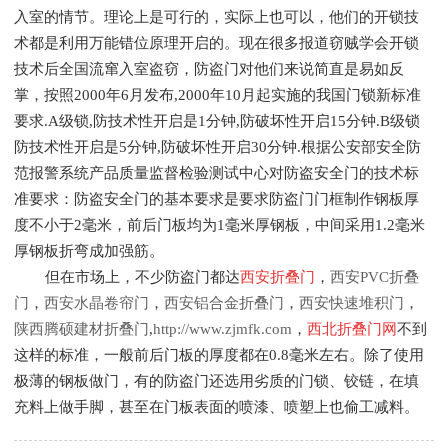
入室的情节。理论上是可行的，实际上也可以，他们的开锁技
术都是利用万能错位原理开启的。现在很多报道窃贼学会开锁
技术后全国流窜入室盗窃，防盗门对他们来说简直是易如反
掌，按照2000年6月发布,2000年10月起实施的我国门锁新标准
要求.A级锁,防技术性开启是1分钟,防破坏性开启15分钟.B级锁
防技术性开启是5分钟,防破坏性开启30分钟.根据公安部安全防
范报警系统产品质量监督检验测试中心对防盗安全门的技术标
准要求：防盗安全门的基本要求是要求防盗门门框制作钢板厚
度不小于2毫米，前后门板均为1毫米厚钢板，中间采用1.2毫米
厚钢板折弯成加强筋。
但在市场上，不少防盗门都达
西安折叠门
，
西安PVC折叠
门
，
西安水晶卷帘门
，
西安铝合金折叠门
，
西安快速堆积门
，
陕西腾硕建材折叠门
,
http://www.zjmfk.com
，
西北折叠门网
不到
这样的标准，一般前后门板的厚度都在0.8毫米左右。除了使用
极薄的钢板做门，有的防盗门还选用劣质的门锁、铰链，在填
充料上做手脚，甚至在门板表面的喷漆、喷塑上也偷工减料。